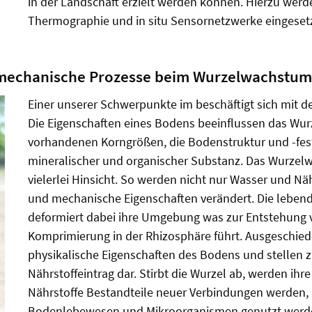
in der Landschaft erzielt werden können. Hierzu werd
Thermographie und in situ Sensornetzwerke eingesetz
 mechanische Prozesse beim Wurzelwachstum
Einer unserer Schwerpunkte im beschäftigt sich mit d
Die Eigenschaften eines Bodens beeinflussen das Wur
vorhandenen Korngrößen, die Bodenstruktur und -fest
mineralischer und organischer Substanz. Das Wurze
vielerlei Hinsicht. So werden nicht nur Wasser und Nä
und mechanische Eigenschaften verändert. Die leben
deformiert dabei ihre Umgebung was zur Entstehung 
Komprimierung in der Rhizosphäre führt. Ausgeschie
physikalische Eigenschaften des Bodens und stellen 
Nährstoffeintrag dar.
Stirbt die Wurzel ab, werden ihr
Nährstoffe Bestandteile neuer Verbindungen werden, 
Bodenlebewesen und Mikroorganismen genutzt werde