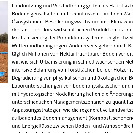
Landnutzung und Verstädterung gelten als Hauptfakt
Bodeneigenschaften und beeinflussen damit den Wasser
Ökosystemen. Bevölkerungswachstum und Klimawandel 
der land- und forstwirtschaftlichen Produktion u.a.
Mechanisierung der Produktionssysteme bei gleichzei
Wetterrandbedingungen. Andererseits gehen durch B
täglich Millionen von Hektar fruchtbarer Boden ver
wir, wie sich Urbanisierung in schnell wachsenden Met
intensive Befahrung von Forstflächen bei der Holzern
Degradierung von physikalischen und ökologischen B
Laboruntersuchungen von bodenphysikalischen und 
mit hydrologischer Modellierung helfen die Änderunge
unterschiedlichen Managementszenarien zu quantifizi
Anpassungsstrategien wie die regenerative Landwirts
aufbauendes Bodenmanagement (Kompost, schonende 
und Energieflüsse zwischen Boden- und Atmosphäre b