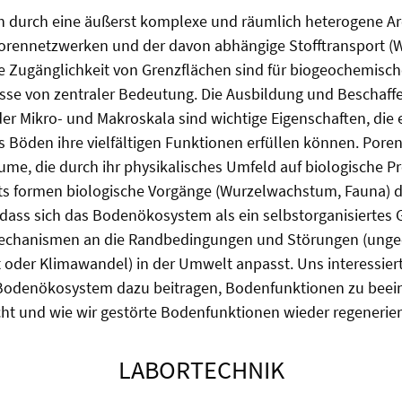
h durch eine äußerst komplexe und räumlich heterogene Arc
orennetzwerken und der davon abhängige Stofftransport (W
e Zugänglichkeit von Grenzflächen sind für biogeochemisc
sse von zentraler Bedeutung. Die Ausbildung und Beschaffe
er Mikro- und Makroskala sind wichtige Eigenschaften, die
s Böden ihre vielfältigen Funktionen erfüllen können. Por
ume, die durch ihr physikalisches Umfeld auf biologische P
ts formen biologische Vorgänge (Wurzelwachstum, Fauna) 
dass sich das Bodenökosystem als ein selbstorganisiertes 
chanismen an die Randbedingungen und Störungen (unge
er Klimawandel) in der Umwelt anpasst. Uns interessiert
odenökosystem dazu beitragen, Bodenfunktionen zu beein
cht und wie wir gestörte Bodenfunktionen wieder regenerie
LABORTECHNIK