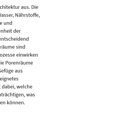
hitektur aus. Die
asser, Nährstoffe,
he und
nheit der
 entscheidend
enräume sind
rozesse einwirken
die Porenräume
Gefüge aus
eignetes
 dabei, welche
trächtigen, was
ren können.