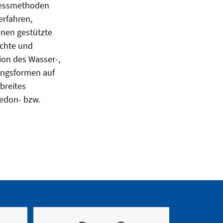
Messmethoden
erfahren,
nen gestützte
uchte und
ion des Wasser-,
ungsformen auf
breites
edon- bzw.