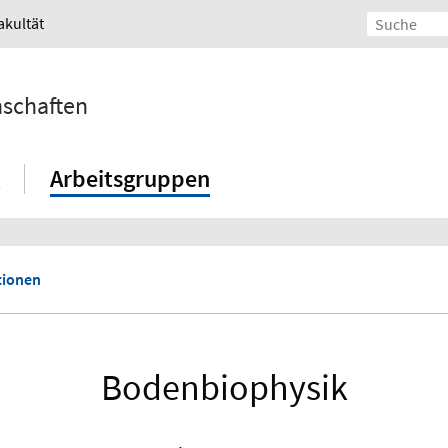
akultät
nschaften
Arbeitsgruppen
tionen
Bodenbiophysik