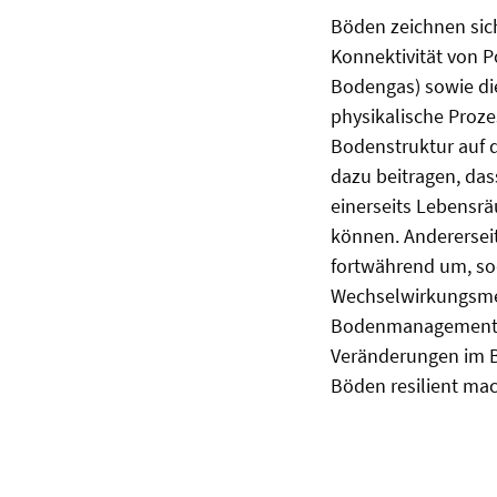
Böden zeichnen sic
Konnektivität von P
Bodengas) sowie di
physikalische Proze
Bodenstruktur auf d
dazu beitragen, das
einerseits Lebensrä
können. Anderersei
fortwährend um, so
Wechselwirkungsme
Bodenmanagement od
Veränderungen im B
Böden resilient ma