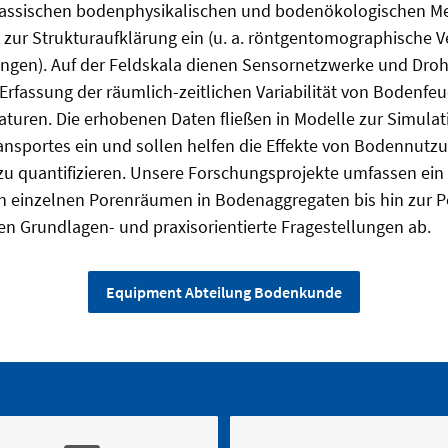
klassischen bodenphysikalischen und bodenökologischen 
ur Strukturaufklärung ein (u. a. röntgentomographische V
gen). Auf der Feldskala dienen Sensornetzwerke und Droh
rfassung der räumlich-zeitlichen Variabilität von Bodenfe
turen. Die erhobenen Daten fließen in Modelle zur Simulat
ansportes ein und sollen helfen die Effekte von Bodennutz
 quantifizieren. Unsere Forschungsprojekte umfassen ein 
 einzelnen Porenräumen in Bodenaggregaten bis hin zur P
n Grundlagen- und praxisorientierte Fragestellungen ab.
Equipment Abteilung Bodenkunde