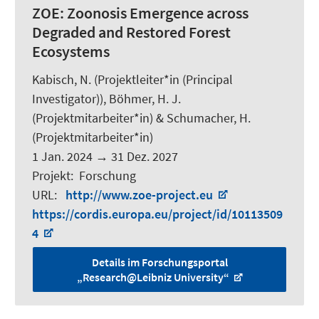
ZOE:
Zoonosis Emergence across
Degraded and Restored Forest
Ecosystems
Kabisch, N.
(Projektleiter*in (Principal
Investigator)),
Böhmer, H. J.
(Projektmitarbeiter*in) &
Schumacher, H.
(Projektmitarbeiter*in)
1 Jan. 2024
→
31 Dez. 2027
Projekt
:
Forschung
URL
:
http://www.zoe-project.eu
https://cordis.europa.eu/project/id/10113509
4
Details im Forschungsportal
„Research@Leibniz University“