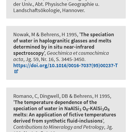
der Univ., Abt. Physische Geographie u.
Landschaftsökologie, Hannover.
Nowak, M & Behrens, H 1995, '
The speciation
of water in haplogranitic glasses and melts
determined by in situ near-infrared
spectroscopy
',
Geochimica et cosmochimica
acta
, Jg. 59, Nr. 16, S. 3445-3450.
https://doi.org/10.1016/0016-7037(95)00237-T
Romano, C, Dingwell, DB & Behrens, H 1995,
'
The temperature dependence of the
speciation of water in NaAlSi
O
-KAlSi
O
3
8
3
8
melts: An application of fictive temperatures
derived from synthetic fluid-inclusions
',
Contributions to Mineralogy and Petrology
, Jg.