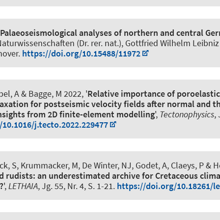
Palaeoseismological analyses of northern and central Ge
aturwissenschaften (Dr. rer. nat.), Gottfried Wilhelm Leibniz
nover.
https://doi.org/10.15488/11972
el, A
& Bagge, M 2022, '
Relative importance of poroelastic
laxation for postseismic velocity fields after normal and t
nsights from 2D finite-element modelling
',
Tectonophysics
,
g/10.1016/j.tecto.2022.229477
ck, S
, Krummacker, M, De Winter, NJ, Godet, A, Claeys, P
& H
id rudists: an underestimated archive for Cretaceous clim
?
',
LETHAIA
, Jg. 55, Nr. 4, S. 1-21.
https://doi.org/10.18261/le