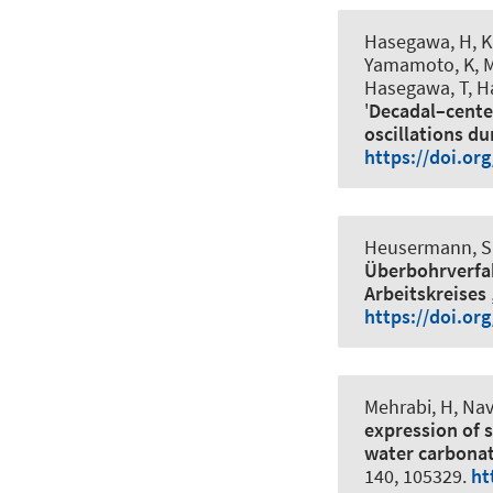
Hasegawa, H, Ka
Yamamoto, K, M
Hasegawa, T, Ha
'
Decadal–centen
oscillations du
https://doi.or
Heusermann, S &
Überbohrverfah
Arbeitskreises
https://doi.or
Mehrabi, H, Na
expression of 
water carbonat
140, 105329.
ht