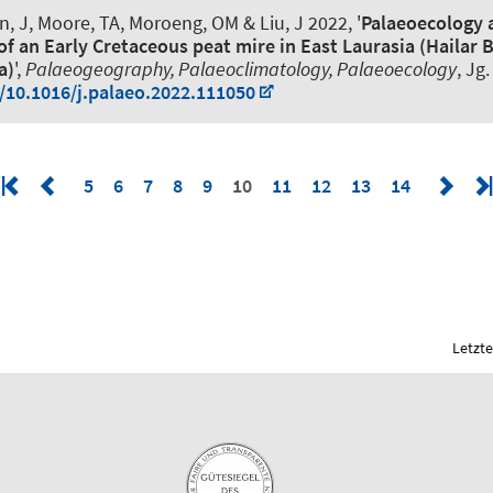
n, J, Moore, TA, Moroeng, OM & Liu, J 2022, '
Palaeoecology 
f an Early Cretaceous peat mire in East Laurasia (Hailar B
a)
',
Palaeogeography, Palaeoclimatology, Palaeoecology
, Jg
g/10.1016/j.palaeo.2022.111050
5
6
7
8
9
10
11
12
13
14
Letzte