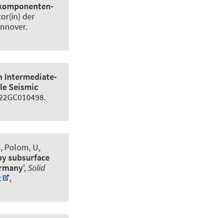
ikomponenten-
tor(in) der
annover.
n Intermediate-
le Seismic
2022GC010498.
C, Polom, U,
 by subsurface
ermany
',
Solid
2
,