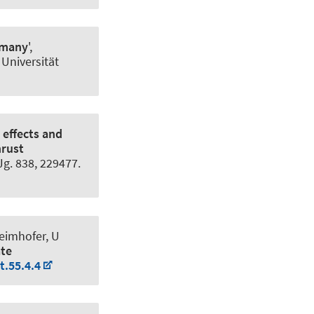
rmany
',
 Universität
 effects and
hrust
 Jg. 838, 229477.
eimhofer, U
ate
t.55.4.4