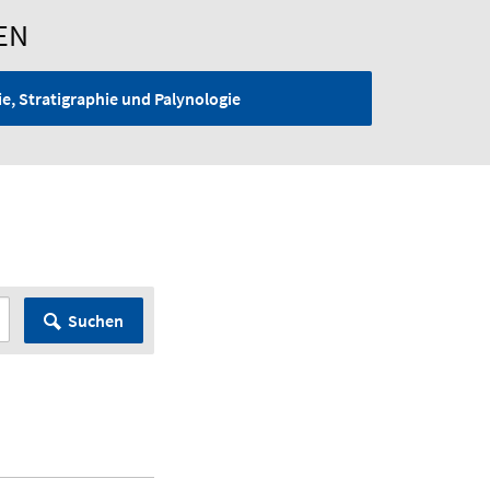
EN
e, Stratigraphie und Palynologie
G
Suchen