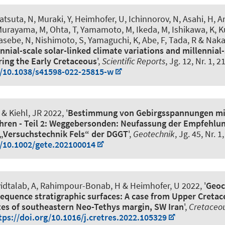
tsuta, N, Muraki, Y
, Heimhofer, U
, Ichinnorov, N, Asahi, H, A
urayama, M, Ohta, T, Yamamoto, M, Ikeda, M, Ishikawa, K, K
sebe, N, Nishimoto, S, Yamaguchi, K, Abe, F, Tada, R & Nak
nial-scale solar-linked climate variations and millennial-
ring the Early Cretaceous
',
Scientific Reports
, Jg. 12, Nr. 1, 2
g/10.1038/s41598-022-25815-w
 Kiehl, JR 2022, '
Bestimmung von Gebirgsspannungen m
ren - Teil 2: Weggebersonden: Neufassung der Empfehlun
 „Versuchstechnik Fels“ der DGGT
',
Geotechnik
, Jg. 45, Nr. 1
g/10.1002/gete.202100014
vidtalab, A, Rahimpour-Bonab, H
& Heimhofer, U
2022, '
Geoc
sequence stratigraphic surfaces: A case from Upper Cretac
es of southeastern Neo-Tethys margin, SW Iran
',
Cretaceo
tps://doi.org/10.1016/j.cretres.2022.105329