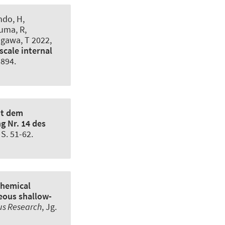
ndo, H,
uma, R,
agawa, T 2022,
scale internal
1894.
it dem
g Nr. 14 des
, S. 51-62.
hemical
eous shallow-
us Research
, Jg.