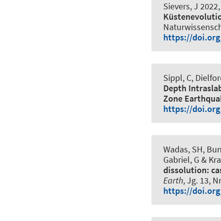
Sievers, J 2022, 
Küstenevoluti
Naturwissenscha
https://doi.or
Sippl, C
, Dielfor
Depth Intrasla
Zone Earthqua
https://doi.or
Wadas, SH, Bunes
Gabriel, G & Kr
dissolution: c
Earth
, Jg. 13, N
https://doi.or