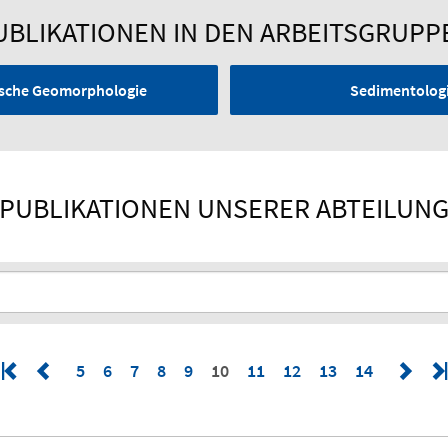
UBLIKATIONEN IN DEN ARBEITSGRUPP
nische Geomorphologie
Sedimentologi
PUBLIKATIONEN UNSERER ABTEILUN
5
6
7
8
9
10
11
12
13
14