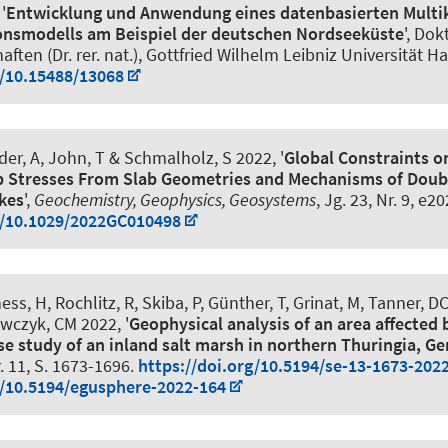
'
Entwicklung und Anwendung eines datenbasierten Mult
onsmodells am Beispiel der deutschen Nordseeküste
', Dok
ften (Dr. rer. nat.), Gottfried Wilhelm Leibniz Universität H
g/10.15488/13068
der, A
, John, T & Schmalholz, S 2022, '
Global Constraints o
b Stresses From Slab Geometries and Mechanisms of Doub
kes
',
Geochemistry, Geophysics, Geosystems
, Jg. 23, Nr. 9, e
g/10.1029/2022GC010498
s, H, Rochlitz, R, Skiba, P, Günther, T, Grinat, M, Tanner, D
awczyk, CM 2022, '
Geophysical analysis of an area affected
ase study of an inland salt marsh in northern Thuringia, G
r. 11, S. 1673-1696.
https://doi.org/10.5194/se-13-1673-202
g/10.5194/egusphere-2022-164