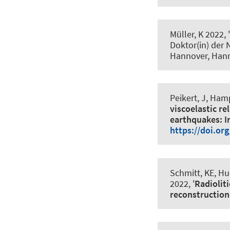
Müller, K 2022, '
Doktor(in) der N
Hannover, Han
Peikert, J
, Hamp
viscoelastic re
earthquakes: I
https://doi.or
Schmitt, KE
, Hu
2022, '
Radiolit
reconstruction