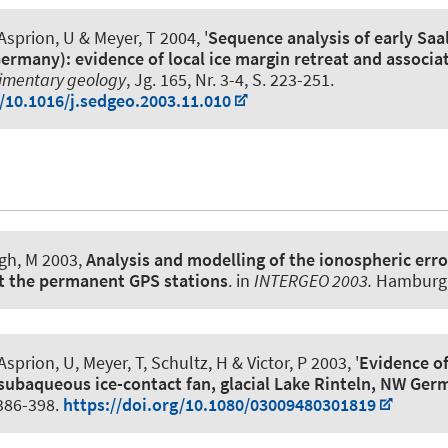
 Asprion, U & Meyer, T 2004, '
Sequence analysis of early Saal
ermany): evidence of local ice margin retreat and associa
imentary geology
, Jg. 165, Nr. 3-4, S. 223-251.
g/10.1016/j.sedgeo.2003.11.010
gh, M 2003,
Analysis and modelling of the ionospheric err
t the permanent GPS stations
. in
INTERGEO 2003.
Hamburg,
 Asprion, U, Meyer, T, Schultz, H & Victor, P 2003, '
Evidence of
 subaqueous ice-contact fan, glacial Lake Rinteln, NW Ge
. 386-398.
https://doi.org/10.1080/03009480301819