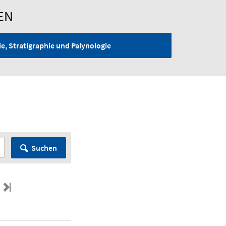
EN
e, Stratigraphie und Palynologie
G
Suchen