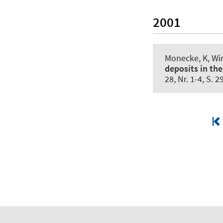
2001
Monecke, K
, W
deposits in the
28, Nr. 1-4, S. 2