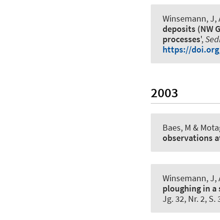
Winsemann, J
,
deposits (NW G
processes
',
Sed
https://doi.or
2003
Baes, M
& Mota
observations a
Winsemann, J
,
ploughing in a
Jg. 32, Nr. 2, S