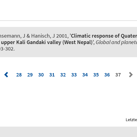
insemann, J
& Hanisch, J 2001, '
Climatic response of Quater
 upper Kali Gandaki valley (West Nepal)
',
Global and planet
93-302.
28
29
30
31
32
33
34
35
36
37
Letzte