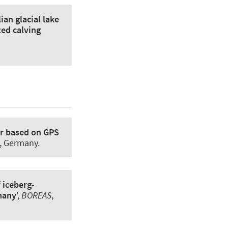
ian glacial lake
ted calving
or based on GPS
 Germany.
 iceberg-
rmany
',
BOREAS
,