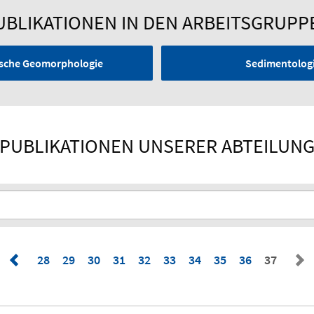
UBLIKATIONEN IN DEN ARBEITSGRUPP
nische Geomorphologie
Sedimentologi
PUBLIKATIONEN UNSERER ABTEILUN
28
29
30
31
32
33
34
35
36
37