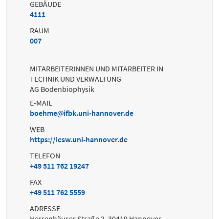
GEBÄUDE
4111
RAUM
007
MITARBEITERINNEN UND MITARBEITER IN
TECHNIK UND VERWALTUNG
AG Bodenbiophysik
E-MAIL
boehme
ifbk.uni-hannover.de
WEB
https://iesw.uni-hannover.de
TELEFON
+49 511 762 19247
FAX
+49 511 762 5559
ADRESSE
Herrenhäuser Straße 2, 30419 Hannover