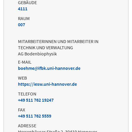
GEBÄUDE
4111
RAUM
007
MITARBEITERINNEN UND MITARBEITER IN
TECHNIK UND VERWALTUNG
AG Bodenbiophysik
E-MAIL
boehme
ifbk.uni-hannover.de
WEB
https://iesw.uni-hannover.de
TELEFON
+49 511 762 19247
FAX
+49 511 762 5559
ADRESSE
Herrenhäuser Straße 2, 30419 Hannover