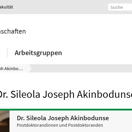
akultät
nschaften
Arbeitsgruppen
Dr. Sileola Joseph Akinbodunse
Dr. Sileola Joseph Akinboduns
Dr. Sileola Joseph Akinbodunse
Postdoktorandinnen und Postdoktoranden