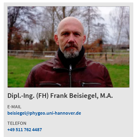
Dipl.-Ing. (FH) Frank Beisiegel, M.A.
E-MAIL
beisiegel
phygeo.uni-hannover.de
TELEFON
+49 511 762 4487