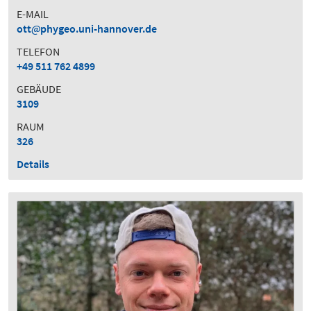
E-MAIL
ott
phygeo.uni-hannover.de
TELEFON
+49 511 762 4899
GEBÄUDE
3109
RAUM
326
Details