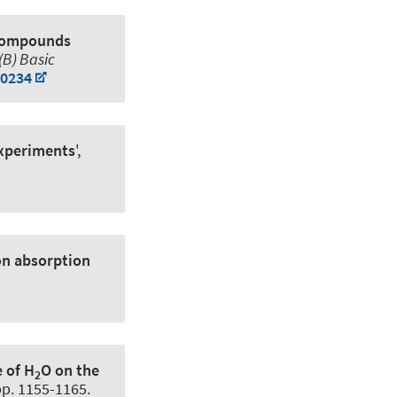
r compounds
(B) Basic
80234
experiments
',
on absorption
 of H
O on the
2
 pp. 1155-1165.