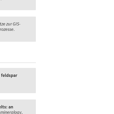
tze zur GIS-
rozesse
.
 feldspar
lts: an
 mineralogy
,