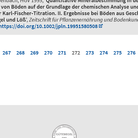
henbach, HGV 1995, '
Quantitative Mineralbestimmung in d
n von Böden auf der Grundlage der chemischen Analyse un
Karl‐Fischer‐Titration. II. Ergebnisse bei Böden aus Ges
el und Löß
',
Zeitschrift für Pflanzenernährung und Bodenku
https://doi.org/10.1002/jpln.19951580508
267
268
269
270
271
272
273
274
275
276