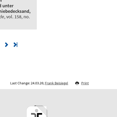
er
d unter
chiebedecksand,
nde
, vol. 158, no.
Last Change: 24.03.26;
Frank Beisiegel
Print