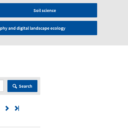
Soil science
phy and digital landscape ecology
Search