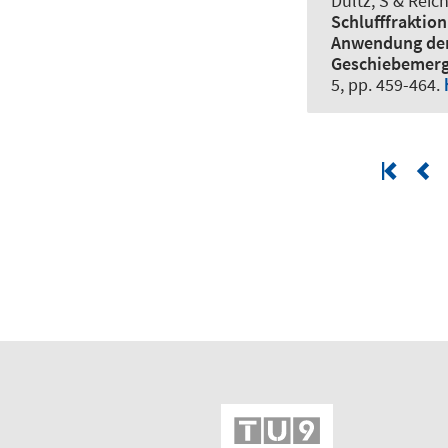
Dultz, S & Reic
Schlufffraktio
Anwendung der 
Geschiebemerg
5, pp. 459-464.