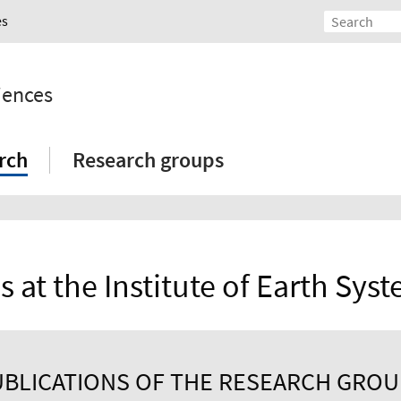
es
iences
rch
Research groups
s at the Institute of Earth Sys
BLICATIONS OF THE RESEARCH GRO