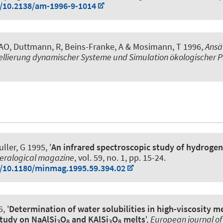
g/10.2138/am-1996-9-1014
O, Duttmann, R, Beins-Franke, A & Mosimann, T 1996,
Ansä
llierung dynamischer Systeme und Simulation ökologischer P
ller, G 1995, '
An infrared spectroscopic study of hydrogen
eralogical magazine
, vol. 59, no. 1, pp. 15-24.
g/10.1180/minmag.1995.59.394.02
, '
Determination of water solubilities in high-viscosity me
tudy on NaAlSi
O
and KAlSi
O
melts
',
European journal of
3
8
3
8