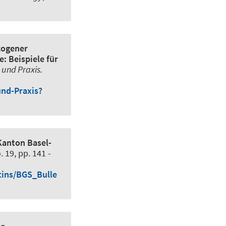
zogener
: Beispiele für
 und Praxis.
und-Praxis?
Kanton Basel-
. 19, pp. 141 -
tins/BGS_Bulle