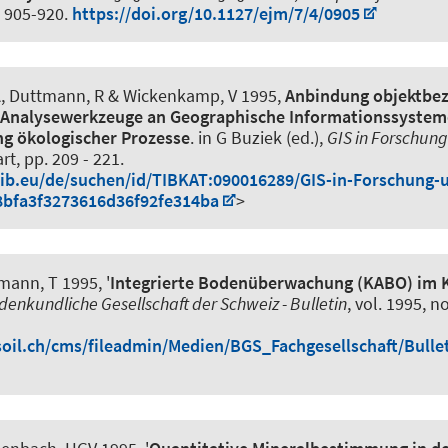
p. 905-920.
https://doi.org/10.1127/ejm/7/4/0905
A, Duttmann, R & Wickenkamp, V 1995,
Anbindung objektbe
 Analysewerkzeuge an Geographische Informationssysteme
ng ökologischer Prozesse
. in G Buziek (ed.),
GIS in Forschung
rt, pp. 209 - 221.
tib.eu/de/suchen/id/TIBKAT:090016289/GIS-in-Forschung-
bfa3f3273616d36f92fe314ba
>
mann, T 1995, '
Integrierte Bodenüberwachung (KABO) im 
denkundliche Gesellschaft der Schweiz - Bulletin
, vol. 1995, no
oil.ch/cms/fileadmin/Medien/BGS_Fachgesellschaft/Bulle