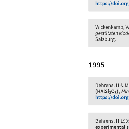
https://doi.or
Wickenkamp, VA
gestützten Mode
Salzburg.
1995
Behrens, H & Mu
(HAlSi
O
)
',
Min
3
8
https://doi.or
Behrens, H 1995
experimental s