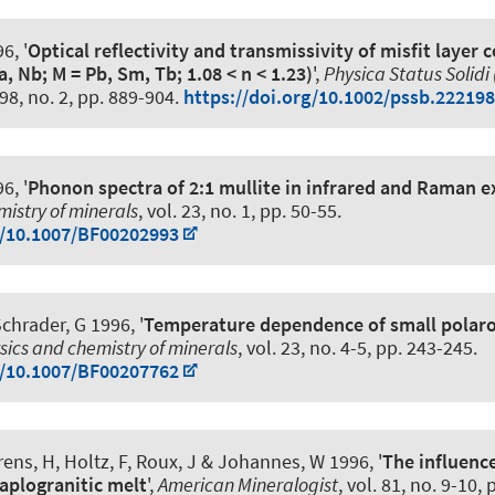
6, '
Optical reflectivity and transmissivity of misfit laye
a, Nb; M = Pb, Sm, Tb; 1.08 < n < 1.23)
',
Physica Status Solidi 
198, no. 2, pp. 889-904.
https://doi.org/10.1002/pssb.22219
6, '
Phonon spectra of 2:1 mullite in infrared and Raman 
mistry of minerals
, vol. 23, no. 1, pp. 50-55.
g/10.1007/BF00202993
chrader, G 1996, '
Temperature dependence of small polar
sics and chemistry of minerals
, vol. 23, no. 4-5, pp. 243-245.
g/10.1007/BF00207762
rens, H
, Holtz, F
, Roux, J & Johannes, W 1996, '
The influence
haplogranitic melt
',
American Mineralogist
, vol. 81, no. 9-10,