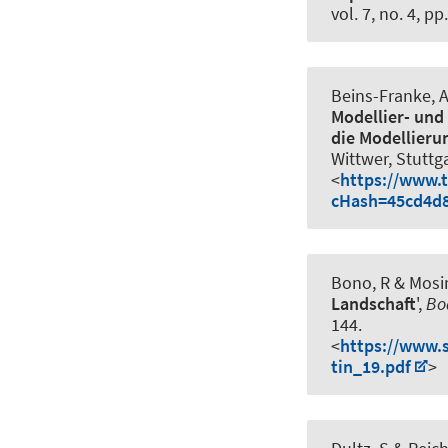
vol. 7, no. 4, p
Beins-Franke, 
Modellier- und
die Modellieru
Wittwer, Stuttga
<
https://www.
cHash=45cd4d8
Bono, R & Mosi
Landschaft
',
Bo
144.
<
https://www.s
tin_19.pdf
>