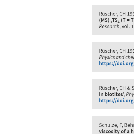
Rüscher, CH 199
(MS)
TS
(T = T
n
2
Research
, vol. 
Rüscher, CH 199
Physics and che
https://doi.or
Rüscher, CH & S
in biotites
',
Phy
https://doi.or
Schulze, F, Beh
viscosity of a 